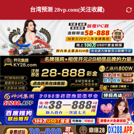
台湾预测 28vp.com(关注收藏)